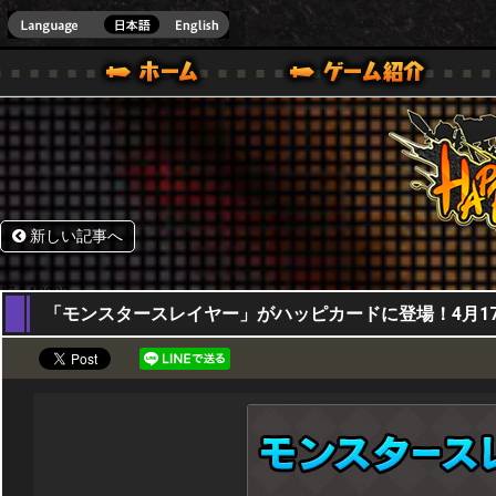
HappyWars
@Happ
BOX ONE VER.]
ル｜HAPPY WARS(ハッピーウォーズ)公式サイト [ XBOX 360,XBOX ONE VER.]
ームガイド
サポート | HAPPY WARS(ハッピーウォーズ)公式サイト [ XB
新しい記事へ
17,04,2025
「モンスタースレイヤー」がハッピカードに登場！4月17日(木