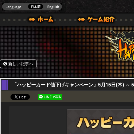
HappyWars
@Happ
BOX ONE VER.]
ル｜HAPPY WARS(ハッピーウォーズ)公式サイト [ XBOX 360,XBOX ONE VER.]
ームガイド
サポート | HAPPY WARS(ハッピーウォーズ)公式サイト [ XB
新しい記事へ
15,05,2025
「ハッピーカード値下げキャンペーン」5月15日(木) ～ 5月