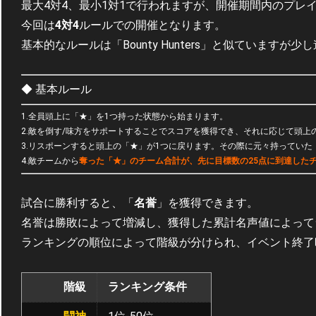
最大4対4、最小1対1で行われますが、開催期間内のプレ
今回は
4対4
ルールでの開催となります。
基本的なルールは「Bounty Hunters」と似ていますが少
◆ 基本ルール
1.全員頭上に「★」を1つ持った状態から始まります。
2.敵を倒す/味方をサポートすることでスコアを獲得でき、それに応じて頭上
3.リスポーンすると頭上の「★」が1つに戻ります。その際に元々持ってい
4.敵チームから
奪った「★」のチーム合計が、先に目標数の25点に到達した
試合に勝利すると、「
名誉
」を獲得できます。
名誉は勝敗によって増減し、獲得した累計名声値によって
ランキングの順位によって階級が分けられ、イベント終了
階級
ランキング条件