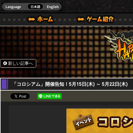
HappyWars
@Happ
BOX ONE VER.]
ル｜HAPPY WARS(ハッピーウォーズ)公式サイト [ XBOX 360,XBOX ONE VER.]
ームガイド
サポート | HAPPY WARS(ハッピーウォーズ)公式サイト [ XB
新しい記事へ
15,05,2025
「コロシアム」開催告知！5月15日(木) ～ 5月22日(木)