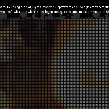
© 2015 Toylogic Inc. All Rights Reserved. Happy Wars and Toylogic are trademarks
Microsoft, Xbox One, Xbox related logos are registered trademarks for Microsoft C