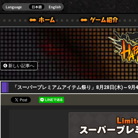
HappyWars
@Happ
BOX ONE VER.]
ル｜HAPPY WARS(ハッピーウォーズ)公式サイト [ XBOX 360,XBOX ONE VER.]
ームガイド
サポート | HAPPY WARS(ハッピーウォーズ)公式サイト [ XB
新しい記事へ
28,08,2025
「スーパープレミアムアイテム祭り」8月28日(木)～9月4