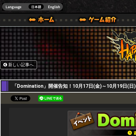
HappyWars
@Happ
BOX ONE VER.]
ル｜HAPPY WARS(ハッピーウォーズ)公式サイト [ XBOX 360,XBOX ONE VER.]
ームガイド
サポート | HAPPY WARS(ハッピーウォーズ)公式サイト [ XB
新しい記事へ
16,10,2025
「Domination」開催告知！10月17日(金)～10月19日(日)