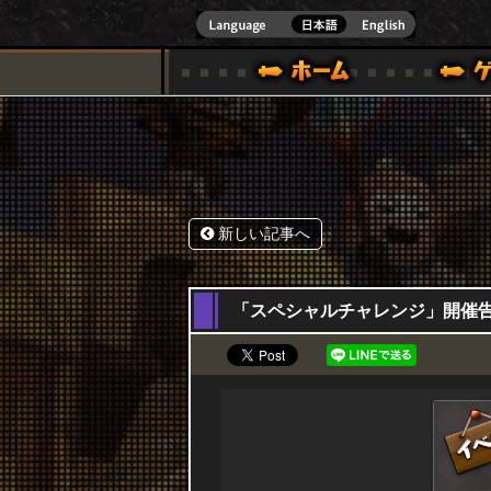
式サイト [ XBOX 360,XBOX ONE VER.]
スペシャル｜HAPPY WARS(ハッピーウォーズ)公式サイト [ XBOX 36
ゲームガイド
サポート | HAPPY WARS(ハ
新しい記事へ
08,01,2026
「スペシャルチャレンジ」開催告知！1