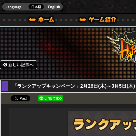
HappyWars
@Happ
BOX ONE VER.]
ル｜HAPPY WARS(ハッピーウォーズ)公式サイト [ XBOX 360,XBOX ONE VER.]
ームガイド
サポート | HAPPY WARS(ハッピーウォーズ)公式サイト [ XB
新しい記事へ
26,02,2026
「ランクアップキャンペーン」2月26日(木)～3月5日(木)