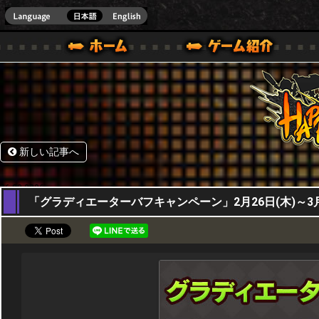
HappyWars
@Happ
BOX ONE VER.]
ル｜HAPPY WARS(ハッピーウォーズ)公式サイト [ XBOX 360,XBOX ONE VER.]
ームガイド
サポート | HAPPY WARS(ハッピーウォーズ)公式サイト [ XB
新しい記事へ
26,02,2026
「グラディエーターバフキャンペーン」2月26日(木)～3月