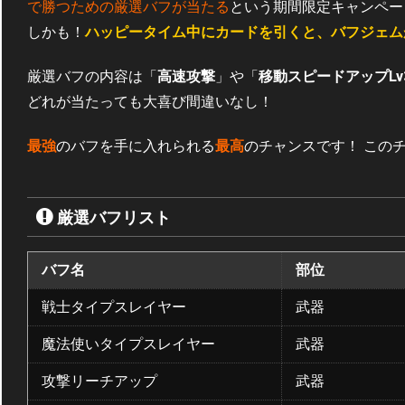
で勝つための厳選バフが当たる
という期間限定キャンペー
しかも！
ハッピータイム中にカードを引くと、バフジェム
厳選バフの内容は「
高速攻撃
」や「
移動スピードアップLv
どれが当たっても大喜び間違いなし！
最強
のバフを手に入れられる
最高
のチャンスです！ この
厳選バフリスト
バフ名
部位
戦士タイプスレイヤー
武器
魔法使いタイプスレイヤー
武器
攻撃リーチアップ
武器