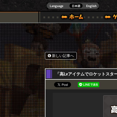
式サイト [ XBOX 360,XBOX ONE VER.]
スペシャル｜HAPPY WARS(ハッピーウォーズ)公式サイト [ XBOX 36
ゲームガイド
サポート | HAPPY WARS(ハ
新しい記事へ
05,03,2026
「高Lvアイテムでロケットスタート