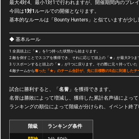
最大4対4、最小1対1で行われますが、開催期間内のプレ
今回は
1対1
ルールでの開催となります。
基本的なルールは「Bounty Hunters」と似ていますが少
◆ 基本ルール
1.全員頭上に「★」を1つ持った状態から始まります。
2.敵を倒すことでスコアを獲得でき、それに応じて頭上の「★」が最大3つま
3.リスポーンすると頭上の「★」が1つに戻ります。その際に元々持ってい
4.敵チームから
奪った「★」のチーム合計が、先に目標数の5点に到達したチ
試合に勝利すると、「
名誉
」を獲得できます。
名誉は勝敗によって増減し、獲得した累計名声値によって
ランキングの順位によって階級が分けられ、イベント終了
階級
ランキング条件