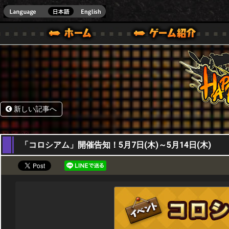
HappyWars
@Happ
BOX ONE VER.]
ル｜HAPPY WARS(ハッピーウォーズ)公式サイト [ XBOX 360,XBOX ONE VER.]
ームガイド
サポート | HAPPY WARS(ハッピーウォーズ)公式サイト [ XB
新しい記事へ
07,05,2026
「コロシアム」開催告知！5月7日(木)～5月14日(木)