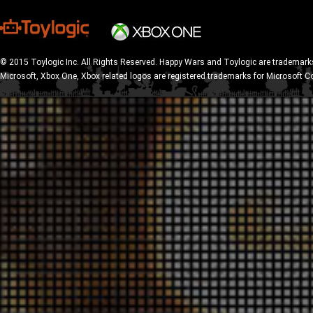
© 2015 Toylogic Inc. All Rights Reserved. Happy Wars and Toylogic are trademarks
Microsoft, Xbox One, Xbox related logos are registered trademarks for Microsoft C