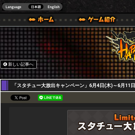
HappyWars
@Happ
BOX ONE VER.]
ル｜HAPPY WARS(ハッピーウォーズ)公式サイト [ XBOX 360,XBOX ONE VER.]
ームガイド
サポート | HAPPY WARS(ハッピーウォーズ)公式サイト [ XB
新しい記事へ
04,06,2026
「スタチュー大放出キャンペーン」6月4日(木)～6月11日