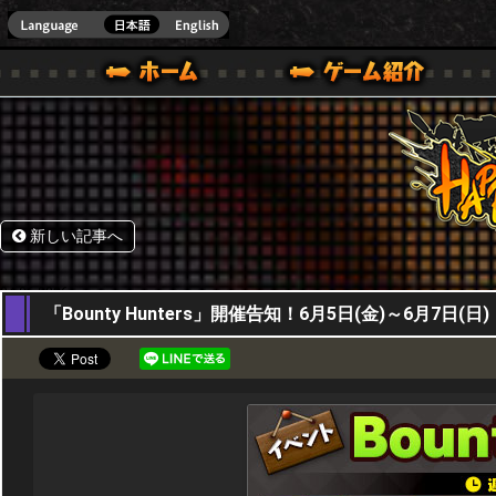
HappyWars
@Happ
BOX ONE VER.]
ル｜HAPPY WARS(ハッピーウォーズ)公式サイト [ XBOX 360,XBOX ONE VER.]
ームガイド
サポート | HAPPY WARS(ハッピーウォーズ)公式サイト [ XB
新しい記事へ
04,06,2026
「Bounty Hunters」開催告知！6月5日(金)～6月7日(日)