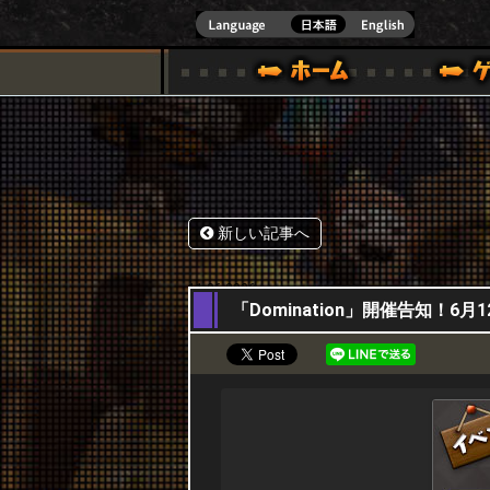
式サイト [ XBOX 360,XBOX ONE VER.]
スペシャル｜HAPPY WARS(ハッピーウォーズ)公式サイト [ XBOX 36
ゲームガイド
サポート | HAPPY WARS(ハ
新しい記事へ
11,06,2026
「Domination」開催告知！6月1