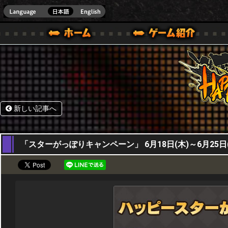
HappyWars
@Happ
BOX ONE VER.]
ル｜HAPPY WARS(ハッピーウォーズ)公式サイト [ XBOX 360,XBOX ONE VER.]
ームガイド
サポート | HAPPY WARS(ハッピーウォーズ)公式サイト [ XB
新しい記事へ
18,06,2026
「スターがっぽりキャンペーン」 6月18日(木)～6月25日(