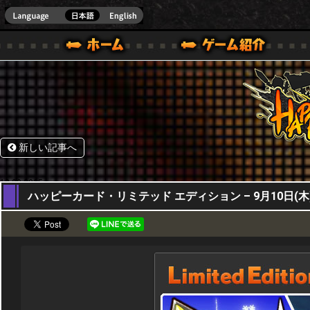
HappyWars
@Happ
BOX ONE VER.]
ル｜HAPPY WARS(ハッピーウォーズ)公式サイト [ XBOX 360,XBOX ONE VER.]
ームガイド
サポート | HAPPY WARS(ハッピーウォーズ)公式サイト [ XB
新しい記事へ
10,09,2015
ハッピーカード・リミテッド エディション – 9月10日(木)