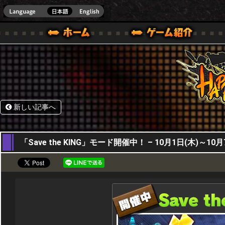
HappyWars
@Happ
BOX ONE VER.]
ル｜HAPPY WARS(ハッピーウォーズ)公式サイト [ XBOX 360,XBOX ONE VER.]
ームガイド
サポート | HAPPY WARS(ハッピーウォーズ)公式サイト [ XB
新しい記事へ
01,10,2015
「Save the KING」モード開催中！ – 10月1日(木)～10月