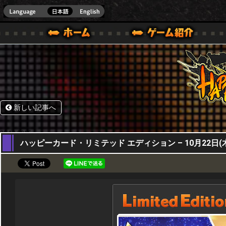
HappyWars
@Happ
BOX ONE VER.]
ル｜HAPPY WARS(ハッピーウォーズ)公式サイト [ XBOX 360,XBOX ONE VER.]
ームガイド
サポート | HAPPY WARS(ハッピーウォーズ)公式サイト [ XB
新しい記事へ
22,10,2015
ハッピーカード・リミテッド エディション – 10月22日(木)