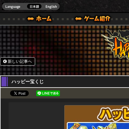
HappyWars
@Happ
BOX ONE VER.]
ル｜HAPPY WARS(ハッピーウォーズ)公式サイト [ XBOX 360,XBOX ONE VER.]
ームガイド
サポート | HAPPY WARS(ハッピーウォーズ)公式サイト [ XB
新しい記事へ
05,11,2015
ハッピー宝くじ