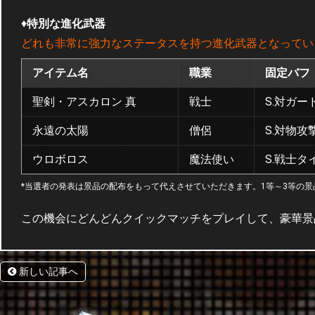
♦
特別な進化武器
どれも非常に強力なステータスを持つ進化武器となってい
アイテム名
職業
固定バフ
聖剣・アスカロン 真
戦士
S.対ガー
永遠の太陽
僧侶
S.対物攻
ウロボロス
魔法使い
S.戦士
*当選者の発表は景品の配布をもって代えさせていただきます。1等～3等の景
この機会にどんどんクイックマッチをプレイして、豪華景
新しい記事へ