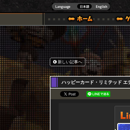
式サイト [ XBOX 360,XBOX ONE VER.]
スペシャル｜HAPPY WARS(ハッピーウォーズ)公式サイト [ XBOX 36
ゲームガイド
サポート | HAPPY WARS(ハ
新しい記事へ
26,11,2015
ハッピーカード・リミテッド エディシ