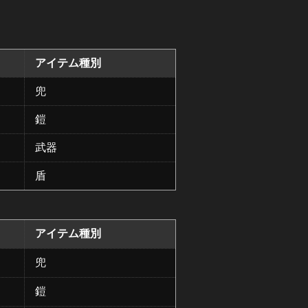
アイテム種別
兜
鎧
武器
盾
アイテム種別
兜
鎧