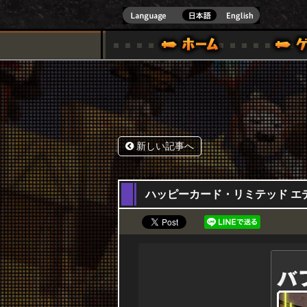
式サイト [ XBOX 360,XBOX ONE VER.]
スペシャル｜HAPPY WARS(ハッピーウォーズ)公式サイト [ XBOX 36
ゲームガイド
サポート | HAPPY WARS(ハ
新しい記事へ
01,12,2015
ハッピーカード・リミテッド エディシ