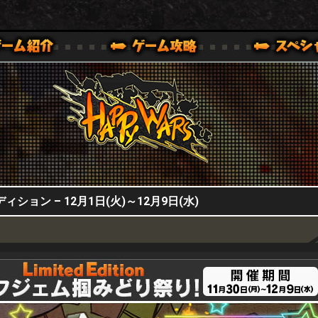
HappyWars
@HappyWars
0,XBOX ONE VER.]
ッピーウォーズ)公式サイト [ XBOX 360,XBOX ONE VER.]
ョン – 12月1日(火)～12月9日(水)