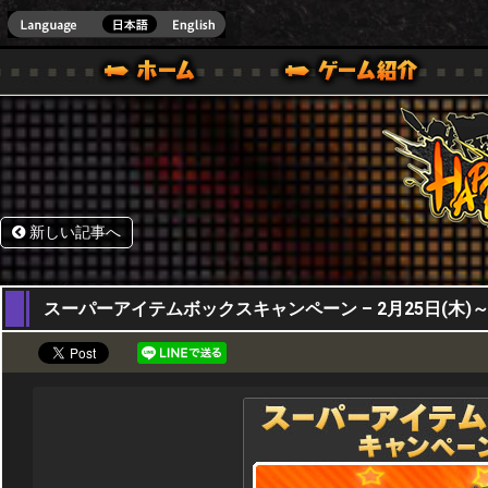
HappyWars
@Happ
BOX ONE VER.]
ル｜HAPPY WARS(ハッピーウォーズ)公式サイト [ XBOX 360,XBOX ONE VER.]
ームガイド
サポート | HAPPY WARS(ハッピーウォーズ)公式サイト [ XB
新しい記事へ
25,02,2016
スーパーアイテムボックスキャンペーン – 2月25日(木)～