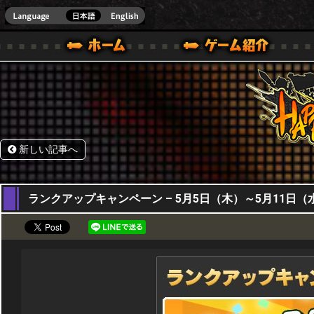
HappyWars
@Happ
BOX ONE VER.]
ル｜HAPPY WARS(ハッピーウォーズ)公式サイト [ XBOX 360,XBOX ONE VER.]
ームガイド
サポート | HAPPY WARS(ハッピーウォーズ)公式サイト [ XB
新しい記事へ
05,05,2016
ランクアップキャンペーン – 5月5日（木）～5月11日（