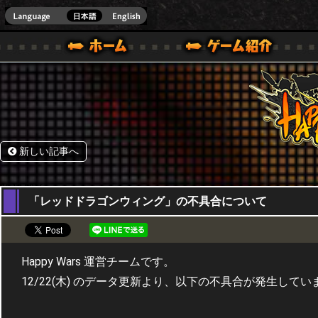
HappyWars
@Happ
BOX ONE VER.]
ル｜HAPPY WARS(ハッピーウォーズ)公式サイト [ XBOX 360,XBOX ONE VER.]
ームガイド
サポート | HAPPY WARS(ハッピーウォーズ)公式サイト [ XB
新しい記事へ
26,12,2016
「レッドドラゴンウィング」の不具合について
Happy Wars 運営チームです。
12/22(木) のデータ更新より、以下の不具合が発生してい