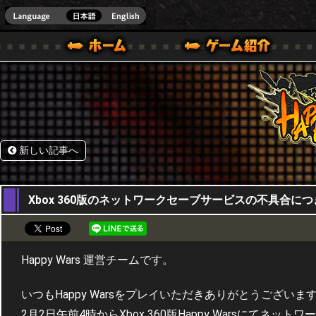
HappyWars
@Happ
BOX ONE VER.]
ル｜HAPPY WARS(ハッピーウォーズ)公式サイト [ XBOX 360,XBOX ONE VER.]
ームガイド
サポート | HAPPY WARS(ハッピーウォーズ)公式サイト [ XB
新しい記事へ
02,02,2017
Xbox 360版のネットワークセーブサービスの不具合に
Happy Wars 運営チームです。
いつもHappy Warsをプレイいただきありがとうございま
2月2日午前4時からXbox 360版Happy Warsに