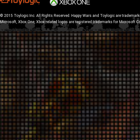
© 2015 Toylogic Inc. All Rights Reserved. Happy Wars and Toylogic are trademarks
Microsoft, Xbox One, Xbox related logos are registered trademarks for Microsoft C