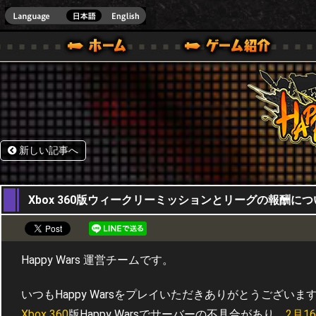
HappyWars
@Happ
BOX ONE VER.]
ル｜HAPPY WARS(ハッピーウォーズ)公式サイト [ XBOX 360,XBOX ONE VER.]
ームガイド
サポート | HAPPY WARS(ハッピーウォーズ)公式サイト [ XB
新しい記事へ
23,02,2017
Xbox 360版ウィークリーミッションとリーグの報酬につ
Happy Wars 運営チームです。
いつもHappy Warsをプレイいただきありがとうございま
Xbox 360
版Happy Warsでサーバーの不具合があり、
2月1