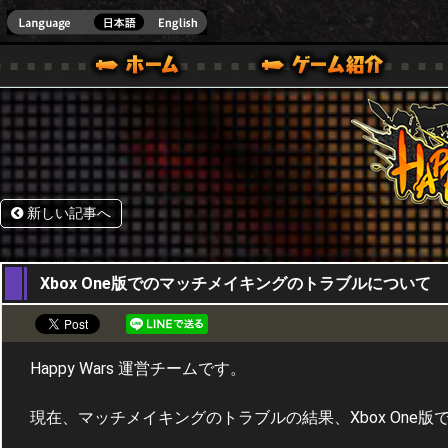
HappyWars
@Happ
BOX ONE VER.]
ル｜HAPPY WARS(ハッピーウォーズ)公式サイト [ XBOX 360,XBOX ONE VER.]
ームガイド
サポート | HAPPY WARS(ハッピーウォーズ)公式サイト [ XB
新しい記事へ
22,01,2018
Xbox One版でのマッチメイキングのトラブルについて
Happy Wars 運営チームです。
現在、マッチメイキングのトラブルの結果、Xbox One