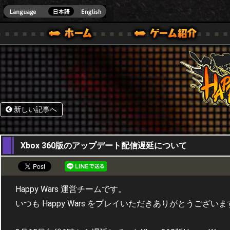
HappyWars
@Happ
BOX ONE VER.]
ル｜HAPPY WARS(ハッピーウォーズ)公式サイト [ XBOX 360,XBOX ONE VER.]
ームガイド
サポート | HAPPY WARS(ハッピーウォーズ)公式サイト [ XB
新しい記事へ
16,03,2018
Xbox 360版のアップデート配信遅延について
Happy Wars 運営チームです。
いつも Happy Wars をプレイいただきありがとうございま