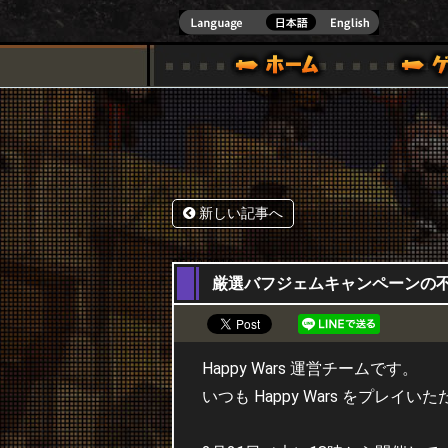
式サイト [ XBOX 360,XBOX ONE VER.]
スペシャル｜HAPPY WARS(ハッピーウォーズ)公式サイト [ XBOX 36
ゲームガイド
サポート | HAPPY WARS(ハ
新しい記事へ
25,02,2019
厳選バフジェムキャンペーンの
Happy Wars 運営チームです。
いつも Happy Wars をプレ