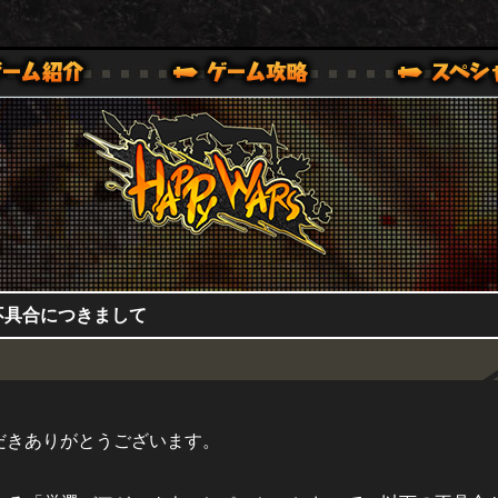
HappyWars
@HappyWars
0,XBOX ONE VER.]
ッピーウォーズ)公式サイト [ XBOX 360,XBOX ONE VER.]
不具合につきまして
イいただきありがとうございます。