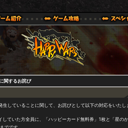
HappyWars
@HappyWars
0,XBOX ONE VER.]
ッピーウォーズ)公式サイト [ XBOX 360,XBOX ONE VER.]
に関するお詫び
発生していることに関して、お詫びとして以下の対応をいたし
sをプレイしていた方全員に、「ハッピーカード無料券」1枚と「星の
)までです。