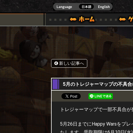
式サイト [ XBOX 360,XBOX ONE VER.]
スペシャル｜HAPPY WARS(ハッピーウォーズ)公式サイト [ XBOX 36
ゲームガイド
サポート | HAPPY WARS(ハ
新しい記事へ
27,05,2015
5月のトレジャーマップの不具合
トレジャーマップで一部不具合が
5月26日までにHappy War
たします。受取期限は6月10日(水