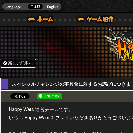
HappyWars
@Happ
BOX ONE VER.]
ル｜HAPPY WARS(ハッピーウォーズ)公式サイト [ XBOX 360,XBOX ONE VER.]
ームガイド
サポート | HAPPY WARS(ハッピーウォーズ)公式サイト [ XB
新しい記事へ
26,08,2021
スペシャルチャレンジの不具合に対するお詫びにつきま
Happy Wars 運営チームです。
いつも Happy Wars をプレイいただきありがとうございま