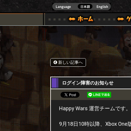
式サイト [ XBOX 360,XBOX ONE VER.]
スペシャル｜HAPPY WARS(ハッピーウォーズ)公式サイト [ XBOX 36
ゲームガイド
サポート | HAPPY WARS(ハ
新しい記事へ
18,09,2015
ログイン障害のお知らせ
Happy Wars 運営チームです。
9月18日10時以降、Xbox 