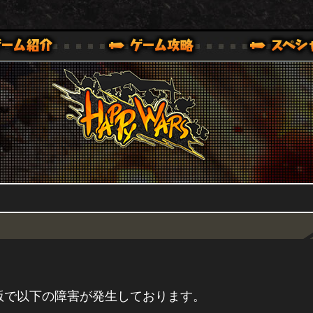
HappyWars
@HappyWars
0,XBOX ONE VER.]
ッピーウォーズ)公式サイト [ XBOX 360,XBOX ONE VER.]
One版で以下の障害が発生しております。