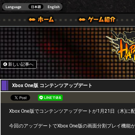
HappyWars
@Happ
BOX ONE VER.]
ル｜HAPPY WARS(ハッピーウォーズ)公式サイト [ XBOX 360,XBOX ONE VER.]
ームガイド
サポート | HAPPY WARS(ハッピーウォーズ)公式サイト [ XB
新しい記事へ
21,01,2016
Xbox One版 コンテンツアップデート
Xbox One版でコンテンツアップデートが1月21日（木)
今回のアップデートでXbox One版の画面分割プレイ機