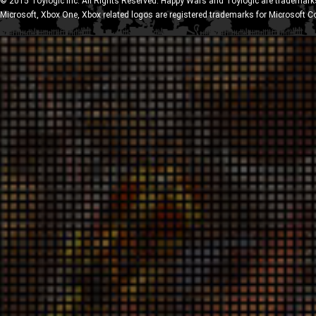
© 2015 Toylogic Inc. All Rights Reserved. Happy Wars and Toylogic are trademarks
Microsoft, Xbox One, Xbox related logos are registered trademarks for Microsoft C