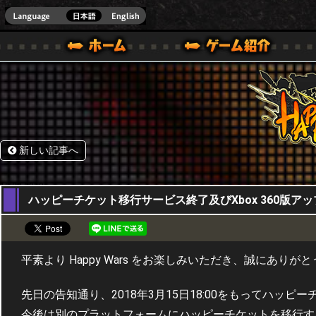
HappyWars
@Happ
BOX ONE VER.]
ル｜HAPPY WARS(ハッピーウォーズ)公式サイト [ XBOX 360,XBOX ONE VER.]
ームガイド
サポート | HAPPY WARS(ハッピーウォーズ)公式サイト [ XB
新しい記事へ
15,03,2018
ハッピーチケット移行サービス終了及びXbox 360版ア
平素より Happy Wars をお楽しみいただき、誠にありが
先日の告知通り、2018年3月15日18:00をもってハッ
今後は別のプラットフォームにハッピーチケットを移行す