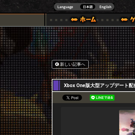
式サイト [ XBOX 360,XBOX ONE VER.]
スペシャル｜HAPPY WARS(ハッピーウォーズ)公式サイト [ XBOX 36
ゲームガイド
サポート | HAPPY WARS(ハ
新しい記事へ
03,05,2018
Xbox One版大型アップデート