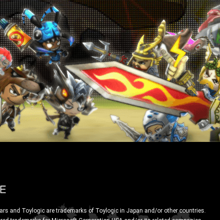
ars and Toylogic are trademarks of Toylogic in Japan and/or other countries.