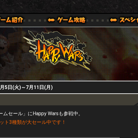
HappyWars
@HappyWars
0,XBOX ONE VER.]
ッピーウォーズ)公式サイト [ XBOX 360,XBOX ONE VER.]
5日(火)～7月11日(月)
セール」にHappy Warsも参戦中。
トセット3種類が大セール中です！