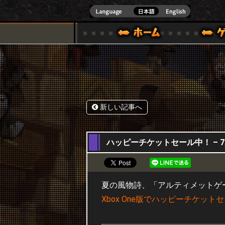
式サイト [ XBOX 360,XBOX ONE VER.]
スペシャル｜HAPPY WARS(ハッピーウォーズ)公式サイト [ XBOX 36
ゲームガイド
サポート | HAPPY WARS(ハ
新しい記事へ
05,07,2016
ハッピーチケットセール中！ – 7月
夏の風物詩、「アルティメットゲーム
Xbox One版でハッピーチケッ