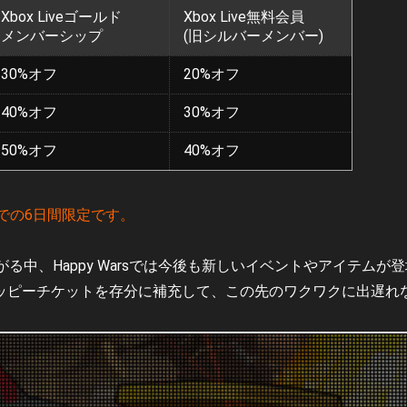
Xbox Liveゴールド
Xbox Live無料会員
メンバーシップ
(旧シルバーメンバー)
30%オフ
20%オフ
40%オフ
30%オフ
50%オフ
40%オフ
)までの6日間限定です。
る中、Happy Warsでは今後も新しいイベントやアイテムが
ハッピーチケットを存分に補充して、この先のワクワクに出遅れ