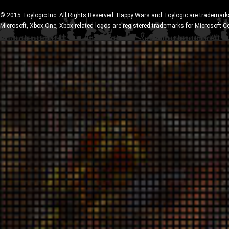
© 2015 Toylogic Inc. All Rights Reserved. Happy Wars and Toylogic are trademarks
Microsoft, Xbox One, Xbox related logos are registered trademarks for Microsoft C