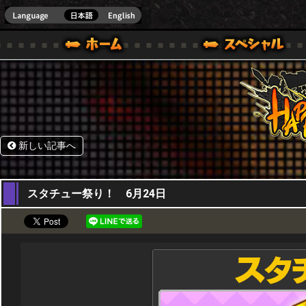
HappyWars
@Happ
.]
ウォーズ)公式サイト [ STEAM VER.]
新しい記事へ
23,06,2015
スタチュー祭り！ 6月24日