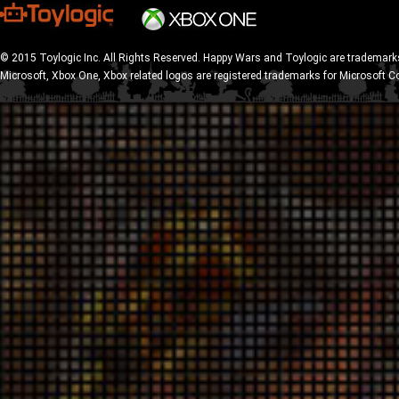
© 2015 Toylogic Inc. All Rights Reserved. Happy Wars and Toylogic are trademarks
Microsoft, Xbox One, Xbox related logos are registered trademarks for Microsoft C