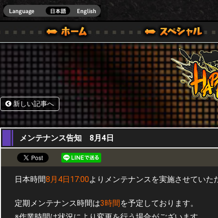
HappyWars
@Happ
.]
ウォーズ)公式サイト [ STEAM VER.]
新しい記事へ
03,08,2016
メンテナンス告知 8月4日
日本時間
8月4日17:00
よりメンテナンスを実施させていた
定期メンテナンス時間は
3時間
を予定しております。
※作業時間は状況により変更を行う場合がございます。