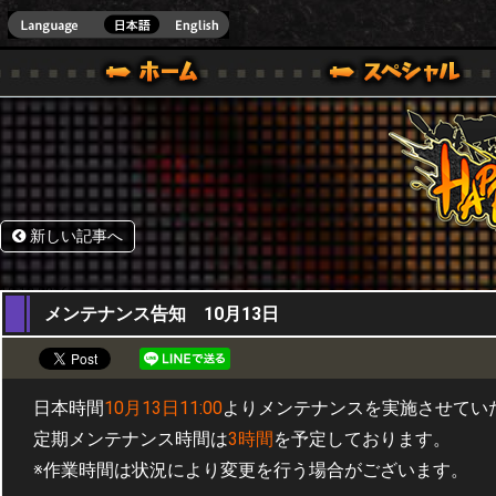
HappyWars
@Happ
.]
ウォーズ)公式サイト [ STEAM VER.]
新しい記事へ
12,10,2016
メンテナンス告知 10月13日
日本時間
10月13日11:00
よりメンテナンスを実施させてい
定期メンテナンス時間は
3時間
を予定しております。
※作業時間は状況により変更を行う場合がございます。