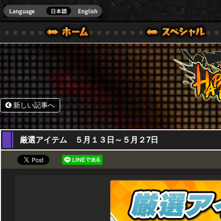
HappyWars
@Happ
.]
ウォーズ)公式サイト [ STEAM VER.]
新しい記事へ
11,05,2015
厳選アイテム ５月１３日～５月２7日