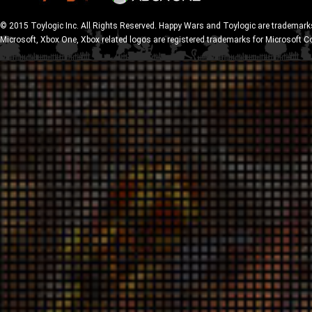
© 2015 Toylogic Inc. All Rights Reserved. Happy Wars and Toylogic are trademarks
Microsoft, Xbox One, Xbox related logos are registered trademarks for Microsoft C