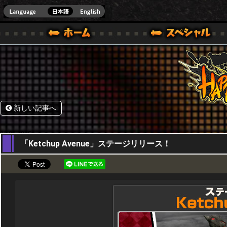
HappyWars
@Happ
.]
ウォーズ)公式サイト [ STEAM VER.]
新しい記事へ
03,08,2015
「Ketchup Avenue」ステージリリース！