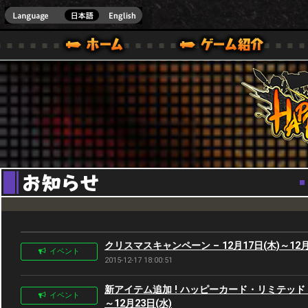
Youtube
HappyWars
@Happ
BOX ONE VER.]
ル｜HAPPY WARS(ハッピーウォーズ)公式サイト [ XBOX 360,XBOX ONE VER.]
ームガイド
サポート | HAPPY WARS(ハッピーウォーズ)公式サイト [ XB
クリスマスキャンペーン – 12月17日(木)～12月
イベント
2015-12-17 18:00:51
新アイテム追加 ! ハッピーカード・リミテッド エ
イベント
～12月23日(水)