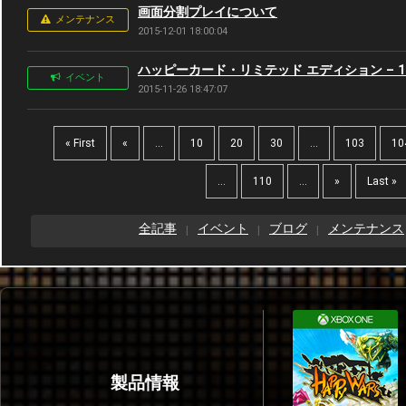
画面分割プレイについて
メンテナンス
2015-12-01 18:00:04
ハッピーカード・リミテッド エディション – 11月
イベント
2015-11-26 18:47:07
« First
«
...
10
20
30
...
103
10
...
110
...
»
Last »
全記事
イベント
ブログ
メンテナンス
製品情報