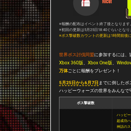
Nice!
※報酬の配布はイベント終了後となります
※初回の更新は5月25日18:40ぐらいとな
※ボス撃破数カウントの更新は1時間前後
世界ボス討伐同盟
に参加するには、
Xbox 360版
Xbox One版
Windo
、
、
万体
ごとに報酬をプレゼント！
5月25日から6月7日
までに倒したボ
ハッピーウォーズの世界をみんなで
ボス撃破数
ハッピー
超成功ハ
神話のス