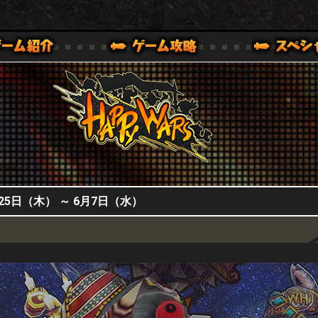
HappyWars
@HappyWars
0,XBOX ONE VER.]
ッピーウォーズ)公式サイト [ XBOX 360,XBOX ONE VER.]
5日（木） ～ 6月7日（水）