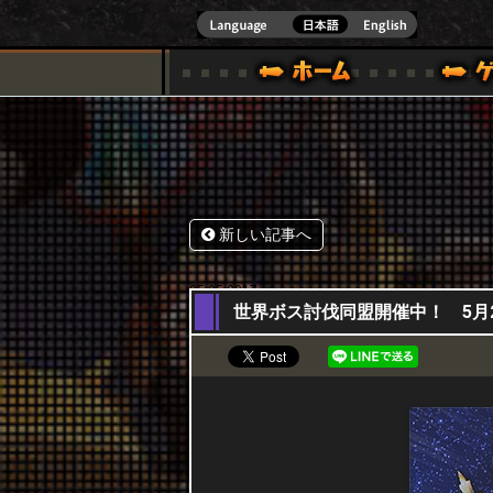
式サイト [ XBOX 360,XBOX ONE VER.]
スペシャル｜HAPPY WARS(ハッピーウォーズ)公式サイト [ XBOX 36
ゲームガイド
サポート | HAPPY WARS(ハ
新しい記事へ
25,05,2017
世界ボス討伐同盟開催中！ 5月2