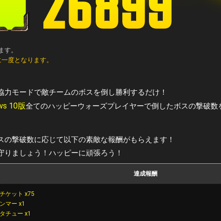
26925
。
ります。
に一度となります。
協力モードで敵チームのボスを倒し勝利するだけ！
ws 10版
全てのハッピーウォーズプレイヤーで倒したボスの撃破数
スの撃破数に応じて以下の素敵な報酬がもらえます！
守りましょう！ハッピーに頑張ろう！
達成報酬
チケット x75
ンマー x1
タチュー x1