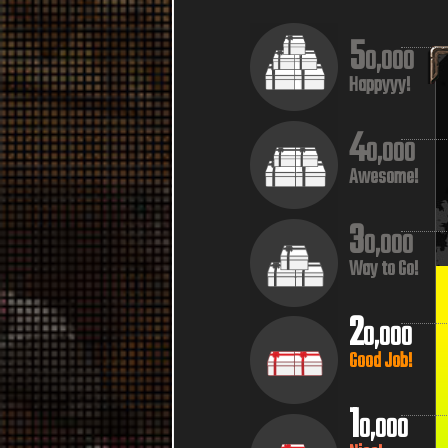
5
0,000
Happyyy!
4
0,000
Awesome!
3
0,000
Way to Go!
2
0,000
Good Job!
1
0,000