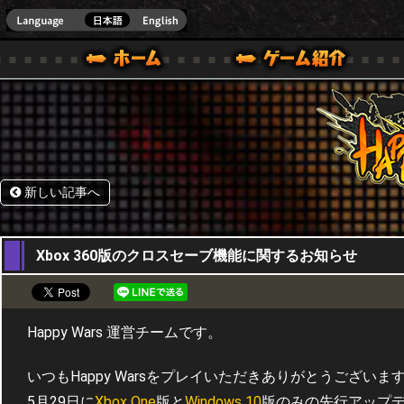
HappyWars
@Happ
BOX ONE VER.]
ル｜HAPPY WARS(ハッピーウォーズ)公式サイト [ XBOX 360,XBOX ONE VER.]
ームガイド
サポート | HAPPY WARS(ハッピーウォーズ)公式サイト [ XB
新しい記事へ
31,05,2017
Xbox 360版のクロスセーブ機能に関するお知らせ
Happy Wars 運営チームです。
いつもHappy Warsをプレイいただきありがとうございま
5月29日に
Xbox One
版と
Windows 10
版のみの先行アップ