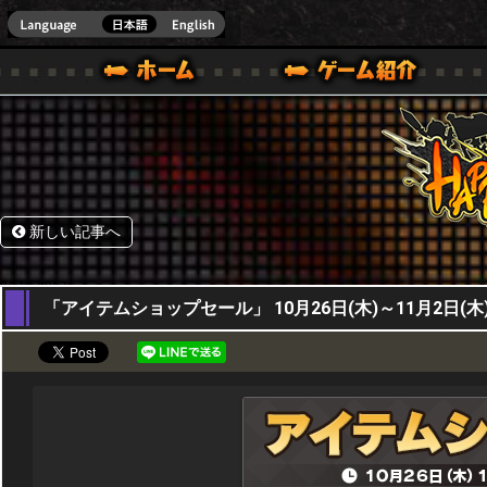
HappyWars
@Happ
BOX ONE VER.]
ル｜HAPPY WARS(ハッピーウォーズ)公式サイト [ XBOX 360,XBOX ONE VER.]
ームガイド
サポート | HAPPY WARS(ハッピーウォーズ)公式サイト [ XB
新しい記事へ
26,10,2017
「アイテムショップセール」 10月26日(木)～11月2日(木