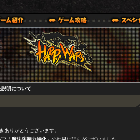
HappyWars
@HappyWars
0,XBOX ONE VER.]
ッピーウォーズ)公式サイト [ XBOX 360,XBOX ONE VER.]
た説明について
ただきありがとうございます。
バフ「
魔法防御力特化
」の効果に誤りがございました。