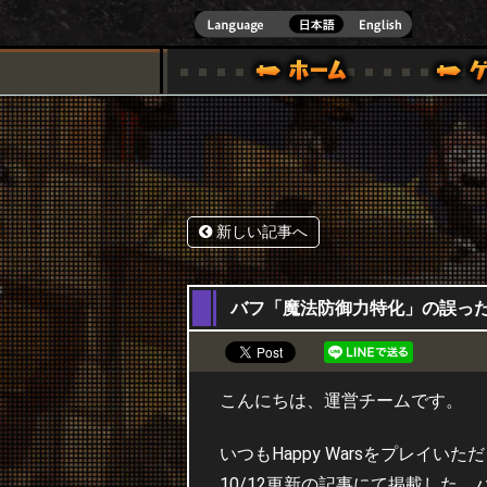
式サイト [ XBOX 360,XBOX ONE VER.]
スペシャル｜HAPPY WARS(ハッピーウォーズ)公式サイト [ XBOX 36
ゲームガイド
サポート | HAPPY WARS(ハ
新しい記事へ
25,10,2017
バフ「魔法防御力特化」の誤っ
こんにちは、運営チームです。
いつもHappy Warsをプレイい
10/12更新の記事にて掲載した、