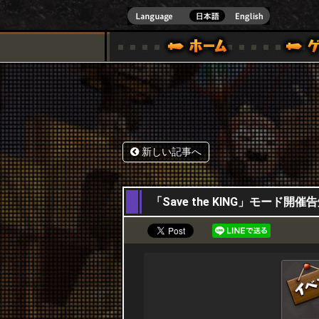
式サイト [ XBOX 360,XBOX ONE VER.]
スペシャル｜HAPPY WARS(ハッピーウォーズ)公式サイト [ XBOX 36
ゲームガイド
サポート | HAPPY WARS(ハ
新しい記事へ
14,02,2019
「Save the KING」モード開催告