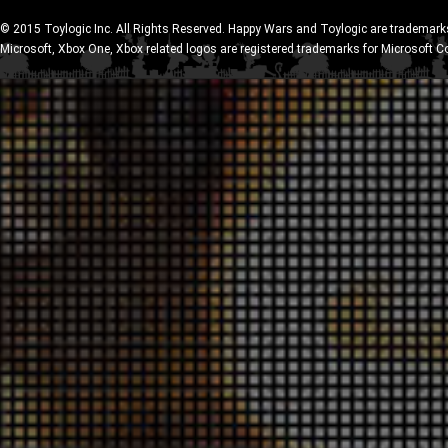
© 2015 Toylogic Inc. All Rights Reserved. Happy Wars and Toylogic are trademarks
Microsoft, Xbox One, Xbox related logos are registered trademarks for Microsoft C