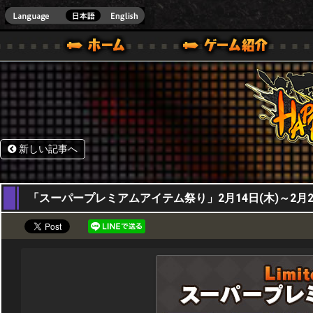
HappyWars
@Happ
BOX ONE VER.]
ル｜HAPPY WARS(ハッピーウォーズ)公式サイト [ XBOX 360,XBOX ONE VER.]
ームガイド
サポート | HAPPY WARS(ハッピーウォーズ)公式サイト [ XB
新しい記事へ
14,02,2019
「スーパープレミアムアイテム祭り」2月14日(木)～2月21