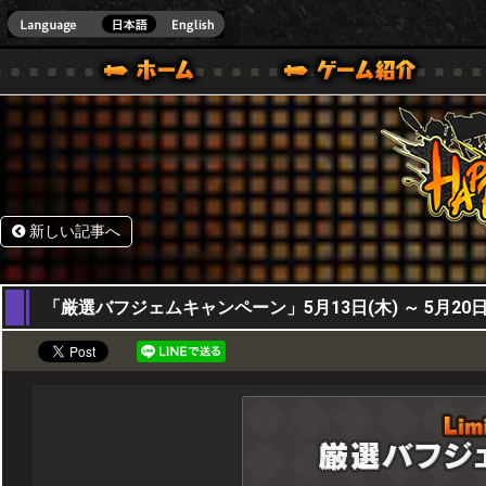
HappyWars
@Happ
BOX ONE VER.]
ル｜HAPPY WARS(ハッピーウォーズ)公式サイト [ XBOX 360,XBOX ONE VER.]
ームガイド
サポート | HAPPY WARS(ハッピーウォーズ)公式サイト [ XB
新しい記事へ
13,05,2021
「厳選バフジェムキャンペーン」5月13日(木) ～ 5月20日