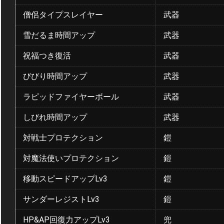
僧侶タイプスレイヤー
武器
雪だるま時間アップ
武器
祝福つき復活
武器
びびり時間アップ
武器
ラピッドファイヤーボール
武器
しびれ時間アップ
武器
対戦士プロテクション
鎧
対魔法使いプロテクション
鎧
移動スピードアップLv3
鎧
サンダーレジストLv3
鎧
HP&AP回復力アップLv3
兜