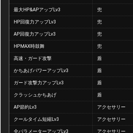
最大HP&APアップLv3
兜
HP回復力アップLv3
兜
AP回復力アップLv3
兜
HPMAX時鼓舞
兜
高速・ガード攻撃
盾
かちあげパワーアップLv3
盾
ガード攻撃力アップLv3
盾
クラッシュかちあげ
盾
AP節約Lv3
アクセサリー
クールタイム短縮Lv3
アクセサリー
全パラメーターアップLv3
アクセサリー