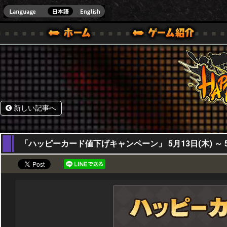
HappyWars
@Happ
BOX ONE VER.]
ル｜HAPPY WARS(ハッピーウォーズ)公式サイト [ XBOX 360,XBOX ONE VER.]
ームガイド
サポート | HAPPY WARS(ハッピーウォーズ)公式サイト [ XB
新しい記事へ
13,05,2021
「ハッピーカード値下げキャンペーン」 5月13日(木) ～ 5